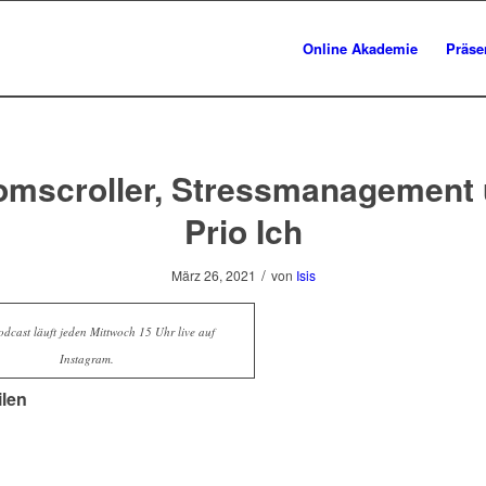
Online Akademie
Präse
mscroller, Stressmanagement
Prio Ich
/
März 26, 2021
von
Isis
dcast läuft jeden Mittwoch 15 Uhr live auf
Instagram.
ilen