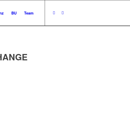
nz
BU
Team
HANGE