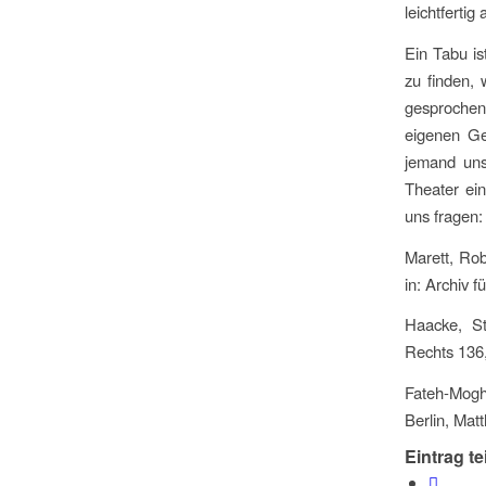
leichtferti
Ein Tabu is
zu finden, 
gesprochen
eigenen Ge
jemand uns
Theater ei
uns fragen:
Marett, Rob
in: Archiv 
Haacke, St
Rechts 136,
Fateh-Mogh
Berlin, Matt
Eintrag te