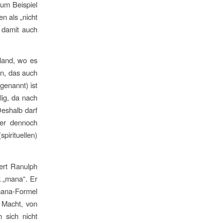
zum Beispiel
n als „nicht
 damit auch
land, wo es
en, das auch
genannt) ist
lig, da nach
Deshalb darf
Wer dennoch
irituellen)
ert Ranulph
 „mana“. Er
mana-Formel
r Macht, von
 sich nicht