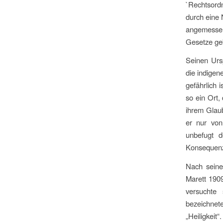
`Rechtsordn
durch eine 
angemessen
Gesetze ge
Seinen Urs
die indigen
gefährlich 
so ein Ort,
ihrem Glaub
er nur von
unbefugt d
Konsequenz
Nach seine
Marett 190
versuchte 
bezeichnete
„Heiligkei