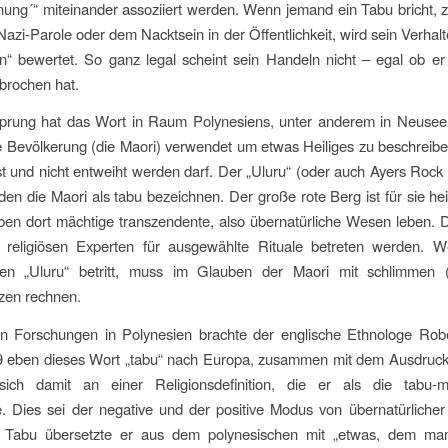
ung´“ miteinander assoziiert werden. Wenn jemand ein Tabu bricht, 
Nazi-Parole oder dem Nacktsein in der Öffentlichkeit, wird sein Verhalte
“ bewertet. So ganz legal scheint sein Handeln nicht – egal ob er
brochen hat.
prung hat das Wort in Raum Polynesiens, unter anderem in Neusee
e Bevölkerung (die Maori) verwendet um etwas Heiliges zu beschreib
ist und nicht entweiht werden darf. Der „Uluru“ (oder auch Ayers Rock 
 den die Maori als tabu bezeichnen. Der große rote Berg ist für sie hei
en dort mächtige transzendente, also übernatürliche Wesen leben. 
 religiösen Experten für ausgewählte Rituale betreten werden. 
en „Uluru“ betritt, muss im Glauben der Maori mit schlimmen (sp
en rechnen.
n Forschungen in Polynesien brachte der englische Ethnologe Rob
9 eben dieses Wort „tabu“ nach Europa, zusammen mit dem Ausdruck
sich damit an einer Religionsdefinition, die er als die tabu-
. Dies sei der negative und der positive Modus von übernatürliche
t“. Tabu übersetzte er aus dem polynesischen mit „etwas, dem man