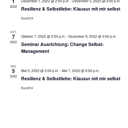
Naviga
1
Dezember 1, 2022 @ 2:00 p.m.
-
Dezember 3, 2022 @ 3:00 p.m.
2022
Resilienz & Selbstliebe: Klausur mit mir selbst
Euro314
OKT.
7
Oktober 7, 2022 @ 2:00 p.m.
-
Dezember 9, 2022 @ 3:00 p.m.
2022
Seminar Ausrichtung: Change Selbst-
Management
MAI
5
Mai 5, 2022 @ 2:00 p.m.
-
Mai 7, 2022 @ 3:00 p.m.
2022
Resilienz & Selbstliebe: Klausur mit mir selbst
Euro314