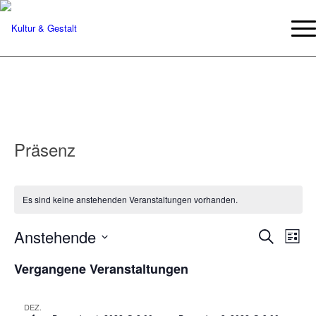
Präsenz
Es sind keine anstehenden Veranstaltungen vorhanden.
Verans
Ver
Anstehende
Suche
Liste
Ans
Suche
Datum
Nav
Vergangene Veranstaltungen
wählen.
und
Ansich
DEZ.