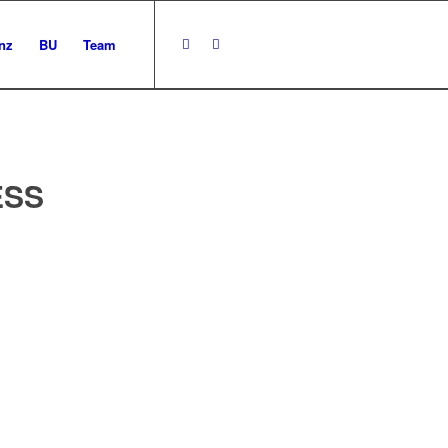
nz
BU
Team
ESS