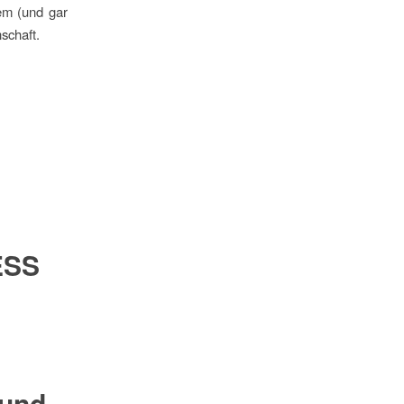
em (und gar
schaft.
ESS
 und